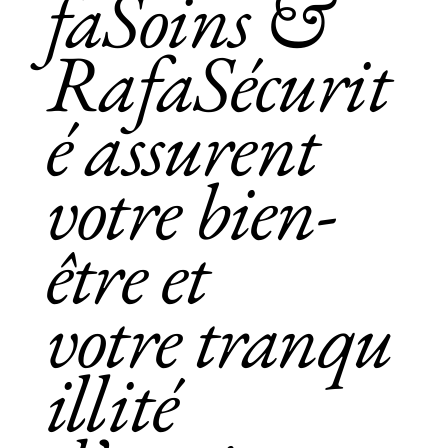
faSoins &
RafaSécurit
é assurent
votre bien-
être et
votre tranqu
illité